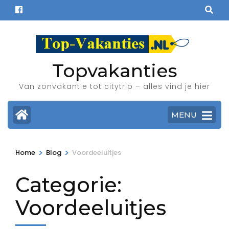
Ga
naar
inhoud
(Druk
enter)
Topvakanties
Van zonvakantie tot citytrip – alles vind je hier
MENU
>
>
Home
Blog
Voordeeluitjes
Categorie:
Voordeeluitjes