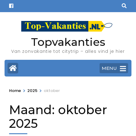
Ga
naar
inhoud
(Druk
enter)
Topvakanties
Van zonvakantie tot citytrip – alles vind je hier
MENU
>
>
Home
2025
oktober
Maand:
oktober
2025