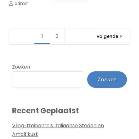
admin
Berichten
1
Pagina
2
Pagina
volgende
paginering
Zoeken
Zoeken
Recent Geplaatst
Vlieg-treinenreis Italiaanse Steden en
Amalfikust