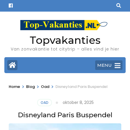
Ga
naar
inhoud
(Druk
enter)
Topvakanties
Van zonvakantie tot citytrip – alles vind je hier
MENU
>
>
>
Home
Blog
Oad
Disneyland Paris Buspendel
oktober 8, 2025
OAD
Disneyland Paris Buspendel