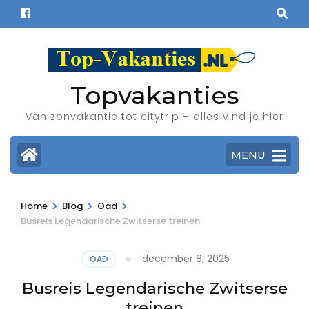
Ga
naar
inhoud
(Druk
enter)
Topvakanties
Van zonvakantie tot citytrip – alles vind je hier
MENU
>
>
>
Home
Blog
Oad
Busreis Legendarische Zwitserse treinen
december 8, 2025
OAD
Busreis Legendarische Zwitserse
treinen