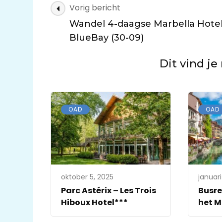
Bericht
Vorig bericht
navigatie
Wandel 4-daagse Marbella Hote
BlueBay (30-09)
Dit vind je
OAD
OAD
oktober 5, 2025
januari
Parc Astérix – Les Trois
Busre
Hiboux Hotel***
het M