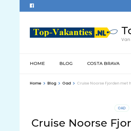
Ga
naar
inhoud
T
(Druk
enter)
Van 
HOME
BLOG
COSTA BRAVA
>
>
>
Home
Blog
Oad
Cruise Noorse Fjorden met 
OAD
Cruise Noorse Fjo