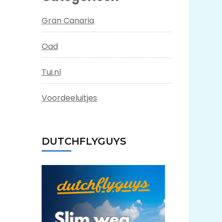
Gran Canaria
Oad
Tui.nl
Voordeeluitjes
DUTCHFLYGUYS