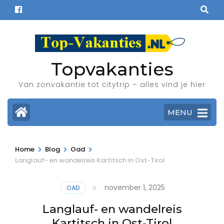
Ga
naar
inhoud
(Druk
enter)
Topvakanties
Van zonvakantie tot citytrip – alles vind je hier
MENU
>
>
>
Home
Blog
Oad
Langlauf- en wandelreis Kartitsch in Ost-Tirol
november 1, 2025
OAD
Langlauf- en wandelreis
Kartitsch in Ost-Tirol