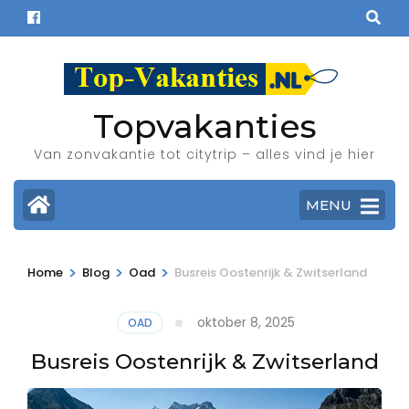
Ga
naar
inhoud
(Druk
enter)
Topvakanties
Van zonvakantie tot citytrip – alles vind je hier
MENU
>
>
>
Home
Blog
Oad
Busreis Oostenrijk & Zwitserland
oktober 8, 2025
OAD
Busreis Oostenrijk & Zwitserland