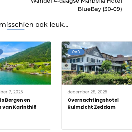
Wandel 4-daagse Marbella Hotel
BlueBay (30-09)
 misschien ook leuk...
OAD
er 7, 2025
december 28, 2025
is Bergen en
Overnachtingshotel
 van Karinthië
Ruimzicht Zeddam