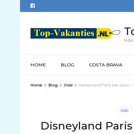
Ga
naar
inhoud
T
(Druk
enter)
Van 
HOME
BLOG
COSTA BRAVA
>
>
>
Home
Blog
Oad
Disneyland Paris per auto –
OAD
Disneyland Paris