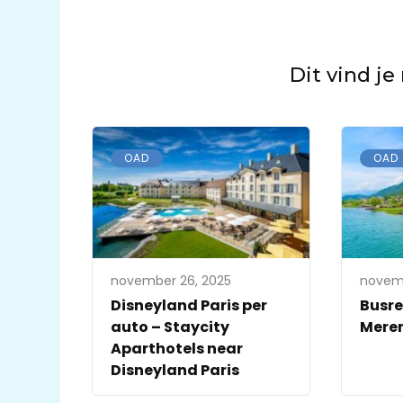
Dit vind je
OAD
OAD
november 26, 2025
novemb
Disneyland Paris per
Busre
auto – Staycity
Meren
Aparthotels near
Disneyland Paris