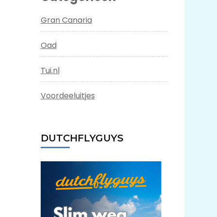
Gran Canaria
Oad
Tui.nl
Voordeeluitjes
DUTCHFLYGUYS